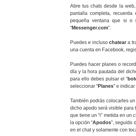
Abre tus chats desde la web
pantalla completa, recuerda
pequeña ventana que si o s
“
Messenger.com
”.
Puedes e incluso
chatear
a tr
una cuenta en Facebook, regis
Puedes hacer planes o record
día y la hora pautada del dich
para ello debes pulsar el “
bot
seleccionar “
Planes
” e indica
También podrás colocarles un
dicho apodo será visible para 
que tiene un “i” metida en un 
la opción “
Apodos
”, seguido 
en el chat y solamente con to