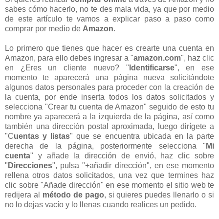
sabes cómo hacerlo, no te des mala vida, ya que por medio
de este artículo te vamos a explicar paso a paso como
comprar por medio de
Amazon
.
Lo primero que tienes que hacer es crearte una cuenta en
Amazon, para ello debes ingresar a "
amazon.com
", haz clic
en ¿Eres un cliente nuevo? "
Identificarse
", en ese
momento te aparecerá una página nueva solicitándote
algunos datos personales para proceder con la creación de
la cuenta, por ende inserta todos los datos solicitados y
selecciona "Crear tu cuenta de Amazon" seguido de esto tu
nombre ya aparecerá a la izquierda de la página, así como
también una dirección postal aproximada, luego dirígete a
"C
uentas y listas
" que se encuentra ubicada en la parte
derecha de la página, posteriormente selecciona "
Mi
cuenta
" y añade la dirección de envió, haz clic sobre
"
Direcciones
", pulsa "+añadir dirección", en ese momento
rellena otros datos solicitados, una vez que termines haz
clic sobre "Añade dirección" en ese momento el sitio web te
redijera al
método de pago
, si quieres puedes llenarlo o si
no lo dejas vacío y lo llenas cuando realices un pedido.